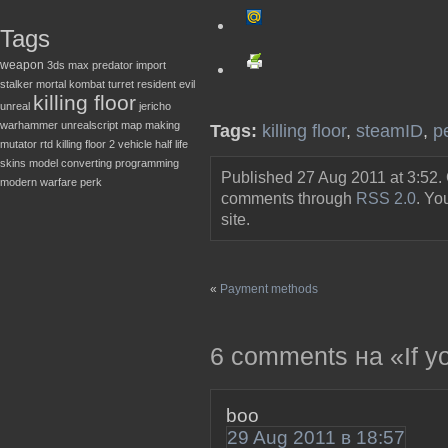
Tags
weapon
3ds max
predator
import
stalker
mortal kombat
turret
resident evil
killing floor
unreal
jericho
warhammer
unrealscript
map making
Tags:
killing floor
,
steamID
,
p
mutator
rtd
killing floor 2
vehicle
half life
skins
model converting
programming
Published 27 Aug 2011 at 3:52.
modern warfare
perk
comments through
RSS 2.0
. Y
site.
«
Payment methods
6 comments на «If you
boo
29 Aug 2011 в 18:57