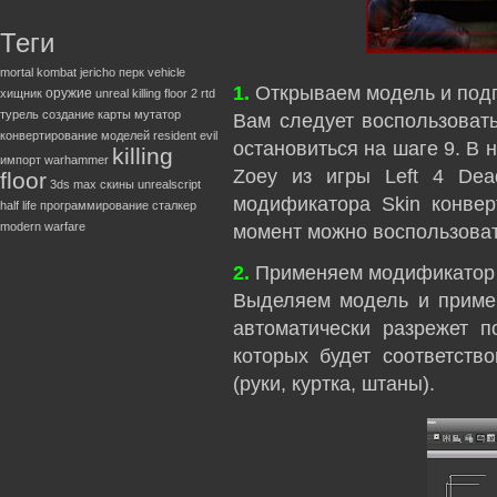
Теги
mortal kombat
jericho
перк
vehicle
1.
Открываем модель и подг
оружие
хищник
unreal
killing floor 2
rtd
турель
создание карты
мутатор
Вам следует воспользоват
конвертирование моделей
resident evil
остановиться на шаге 9. В
killing
импорт
warhammer
Zoey из игры Left 4 De
floor
3ds max
скины
unrealscript
модификатора Skin конвер
half life
программирование
сталкер
modern warfare
момент можно воспользоват
2.
Применяем модификатор
Выделяем модель и приме
автоматически разрежет п
которых будет соответств
(руки, куртка, штаны).