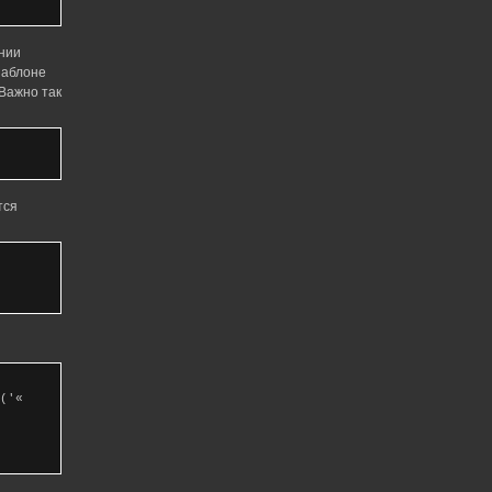
нии
шаблоне
 Важно так
тся
('«