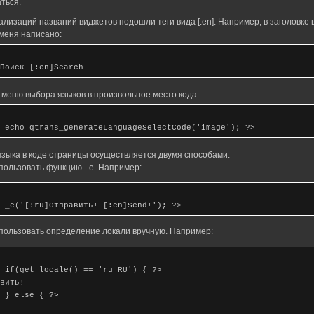
ться.
ализаций названий виджетов подошли теги вида [:en]. Например, в заголовке
 меня написано:
Поиск [:en]Search
 меню выбора языков в произвольное место кода:
 echo qtrans_generateLanguageSelectCode('image'); ?>
зыка в коде страницы осуществляется двумя способами:
пользовать функцию _e. Например:
 _e('[:ru]Отправить! [:en]Send!'); ?>
пользовать определение локали вручную. Например:
 if(get_locale() == 'ru_RU') { ?>
вить!
 } else { ?>