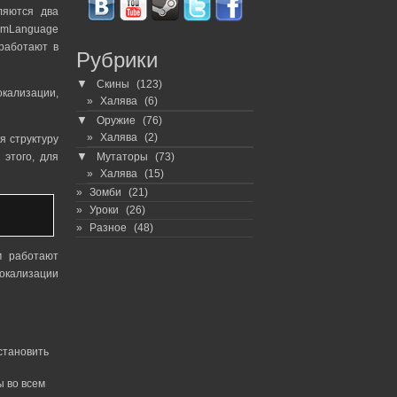
ляются два
, mLanguage
работают в
Рубрики
▼
Скины
(123)
окализации,
Халява
(6)
▼
Оружие
(76)
Халява
(2)
я структуру
▼
Мутаторы
(73)
 этого, для
Халява
(15)
Зомби
(21)
Уроки
(26)
Разное
(48)
м работают
локализации
становить
ы во всем