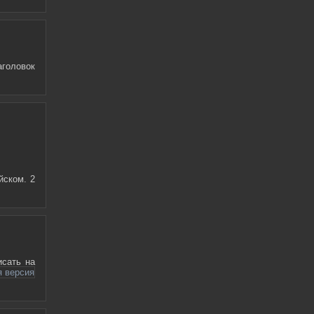
головок
йском. 2
исать на
я версия