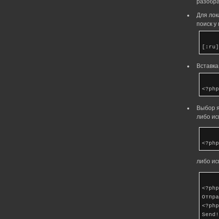
разобра
Для лок
поиск у
[:ru]
Вставка
<?php
Выбор я
либо ис
<?php
либо ис
<?php
Отпра
<?php
Send!