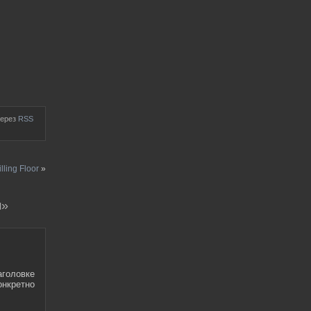
через
RSS
ling Floor
»
м»
аголовке
онкретно