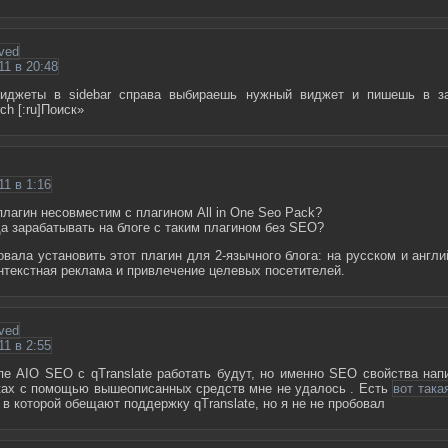
ved
11 в 20:48
виджеты в sidebar справа выбираешь нужный виджет и пишешь в за
ch [:ru]Поиск»
11 в 1:16
 плагин несовместим с плагином All in One Seo Pack?
да зарабатывать на блоге с таким плагином без SEO?
вала установить этот плагин для 2-язычного блога: на русском и англи
онтекстная реклама и привлечение целевых посетителей.
ved
11 в 2:55
пе AIO SEO c qTranslate работать будут, но именно SEO свойства нап
ках с помощью вышеописанных средств мне не удалось . Есть
вот така
в которой обещают поддержку qTranslate, но я не не пробовал