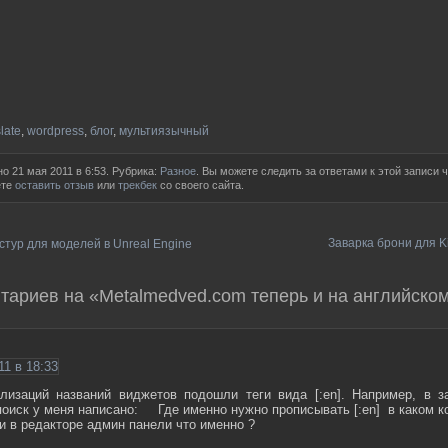
late
,
wordpress
,
блог
,
мультиязычный
о 21 мая 2011 в 6:53. Рубрика:
Разное
. Вы можете следить за ответами к этой записи 
ете
оставить отзыв
или
трекбек
со своего сайта.
Заварка брони для Kil
стур для моделей в Unreal Engine
тариев на «Metalmedved.com теперь и на английско
11 в 18:33
лизаций названий виджетов подошли теги вида [:en]. Например, в з
поиск у меня написано: Где именно нужно прописывать [:en] в каком к
и в редакторе админ панели что именно ?