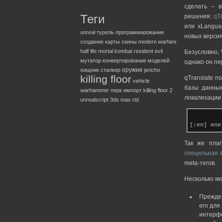
сделать – 
Теги
решения:
qT
или xLangua
unreal
турель
программирование
новых версия
создание карты
скины
modern warfare
half life
mortal kombat
resident evil
Безусловно,
мутатор
конвертирование моделей
однако он пе
оружие
хищник
сталкер
jericho
killing floor
qTranslate п
vehicle
базы данных
warhammer
перк
импорт
killing floor 2
локализации
unrealscript
3ds max
rtd
[:en] или
Так же пла
специльная 
meta-тегов.
Несколько мо
Прежде 
его для
интерфе