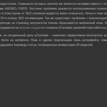
недостатках. Главным из которых, конечно же является несовместимость с 
ми (AIOSEO, PSEO). Частично проблема решается использованием плагина
 в этом случае от SEO плагинов придется вовсе отказаться. Лично я пока н
META в пользу SEO оптимизации. Так же существует проблема с локализацие
переходе на страницу результатов поиска сбрасывается выбранный язык. Х
суждаются на
форуме поддержки
плагина qTranslate, решений пока найти не 
я, на сегодняшний день qTranslate – наиболее эффективное бесплатное 
 блога на wordpress. Пока я сделал локализацию лишь интерфейса темы
удущем я переведу статьи, посвященные конвертации 3D моделей.
: