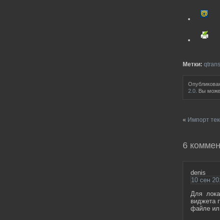
Метки:
qtrans
Опубликован
2.0
. Вы мож
«
Импорт тек
6 коммен
denis
10 сен 20
Для лока
виджета 
файле ил