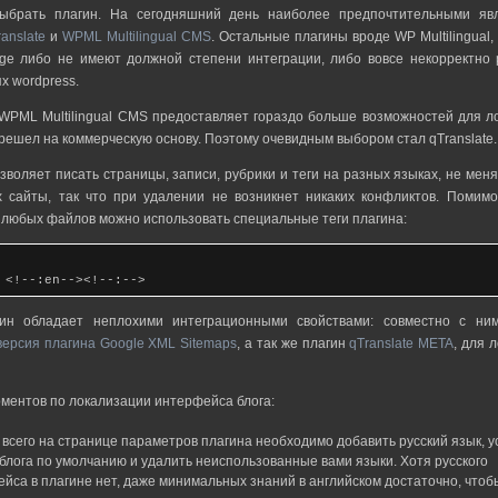
выбрать плагин. На сегодняшний день наиболее предпочтительными яв
ranslate
и
WPML Multilingual CMS
. Остальные плагины вроде WP Multilingual
ge либо не имеют должной степени интеграции, либо вовсе некорректно 
х wordpress.
 WPML Multilingual CMS предоставляет гораздо больше возможностей для л
решел на коммерческую основу. Поэтому очевидным выбором стал qTranslate.
озволяет писать страницы, записи, рубрики и теги на разных языках, не меня
 сайты, так что при удалении не возникнет никаких конфликтов. Помимо
 любых файлов можно использовать специальные теги плагина:
 <!--:en--><!--:-->
гин обладает неплохими интеграционными свойствами: совместно с ни
версия плагина Google XML Sitemaps
, а так же плагин
qTranslate META
, для 
ментов по локализации интерфейса блога:
всего на странице параметров плагина необходимо добавить русский язык, у
 блога по умолчанию и удалить неиспользованные вами языки. Хотя русского
йса в плагине нет, даже минимальных знаний в английском достаточно, чтоб