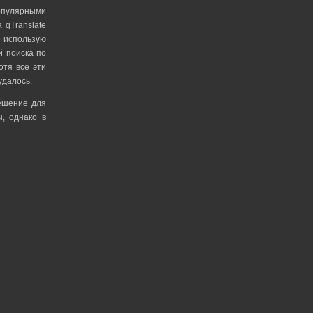
популярными
 qTranslate
е использую
й поиска по
отя все эти
удалось.
решение для
, однако в