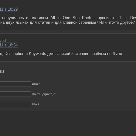
11 в 18:29
 получилось с плагином All in One Seo Pack – прописать Title, Desc
на двух языках для статей и для главной страницы? Или что-то другое?
ved
11 в 18:54
le, Description и Keywords для записей и страниц проблем не было.
ыв
Имя *
Почта (скрыта) *
Сайт