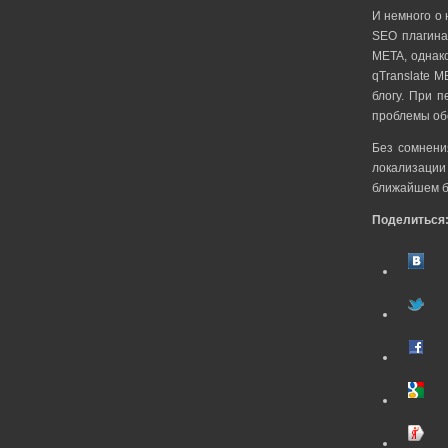
И немного о 
SEO плагина
META, однако
qTranslate 
блогу. При 
проблемы об
Без сомнени
локализации
ближайшем б
Поделиться