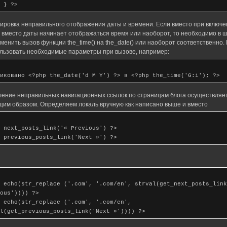
 } ?>
ировка неправильного отображения даты и времени. Если вместо при включе
 вместо даты начинает отображаться время или наоборот, то необходимо в 
менить вызов функции the_time() на the_date() или наоборот соответственно.
льзовать необходимые параметры при вызове, например:
иковано <?php the_date('d M Y') ?> в <?php the_time('G:i'); ?>
ение неправильных навигационных ссылок по страницам блога осуществляе
им образом. Определяем локаль вручную как написано выше и вместо
 next_posts_link('« Previous') ?>
 previous_posts_link('Next »') ?>
 echo(str_replace ('.com', '.com/en', strval(get_next_posts_link
ous')))) ?>
 echo(str_replace ('.com', '.com/en',
l(get_previous_posts_link('Next »')))) ?>