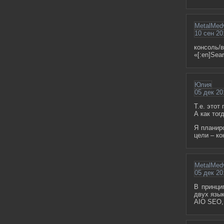
MetalMed
10 сен 20
консоль/
«[:en]Sear
Юлия
05 дек 20
Т.е. этот
А как тог
Я планиро
цели – к
MetalMed
05 дек 20
В принци
двух язы
AIO SEO, 