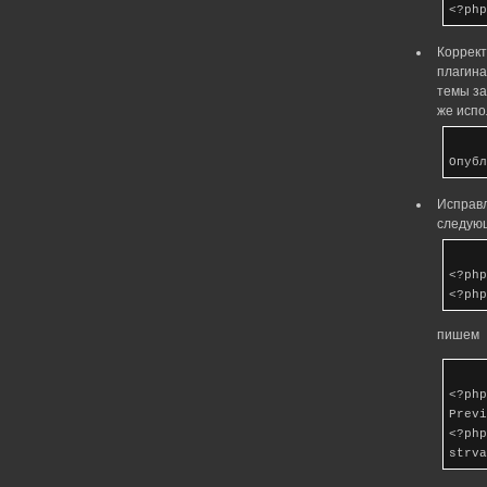
<?php
Коррект
плагина
темы за
же испо
Опубл
Исправл
следующ
<?php
<?php
пишем
<?php
Previ
<?php
strva