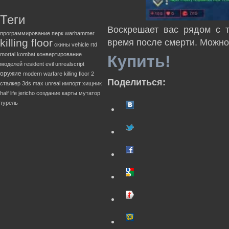
Теги
Воскрешает вас рядом с 
программирование
перк
warhammer
killing floor
время после смерти. Можно
скины
vehicle
rtd
mortal kombat
конвертирование
Купить!
моделей
resident evil
unrealscript
оружие
modern warfare
killing floor 2
Поделиться:
сталкер
3ds max
unreal
импорт
хищник
half life
jericho
создание карты
мутатор
турель