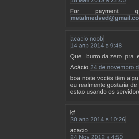
18 мая 2013 в 22:05
For payment qu
metalmedved@gmail.c
acacio noob
14 апр 2014 в 9:48
Que burro da zero pra e
Acácio
24 de novembro d
boa noite vocês têm algu
eu realmente gostaria de
estão usando os servidor
kf
30 апр 2014 в 10:26
acacio
24 Nov 2012 в 4:50