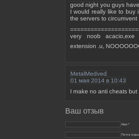
good night you guys have
I would really like to buy
the servers to circumvent
====================
very noob acacio,exe 
extension .u, NOOOO
MetalMedved
01 мая 2014 в 10:43
I make no anti cheats bu
Ваш отзыв
Имя *
Почта (скры