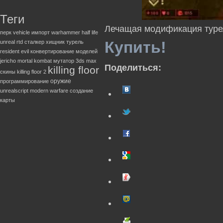
Теги
Лечащая модификация турел
перк
vehicle
импорт
warhammer
half life
Купить!
unreal
rtd
сталкер
хищник
турель
resident evil
конвертирование моделей
jericho
mortal kombat
мутатор
3ds max
Поделиться:
killing floor
скины
killing floor 2
оружие
программирование
unrealscript
modern warfare
создание
карты