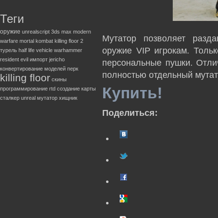
Теги
оружие
unrealscript
3ds max
modern
Мутатор позволяет разда
warfare
mortal kombat
killing floor 2
оружие VIP игрокам. Тольк
турель
half life
vehicle
warhammer
resident evil
импорт
jericho
персональные пушки. Отли
конвертирование моделей
перк
полностью отдельный мутат
killing floor
скины
Купить!
программирование
rtd
создание карты
сталкер
unreal
мутатор
хищник
Поделиться: