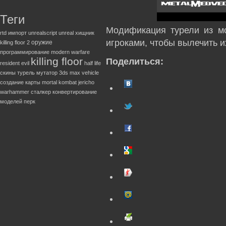
Теги
Модификация турели из мо
rtd
импорт
unrealscript
unreal
хищник
игроками, чтобы вылечить 
оружие
killing floor 2
программирование
modern warfare
killing floor
Поделиться:
resident evil
half life
скины
турель
мутатор
3ds max
vehicle
создание карты
mortal kombat
jericho
warhammer
сталкер
конвертирование
моделей
перк