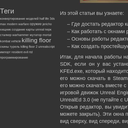
Теги
Из этой статьи вы узнаете:
конвертирование моделей
half life
3ds
– Где достать редактор к
оружие
max
modern warfare
jericho
хищник
создание карты
unreal
перк
– Как работать с окнами
сталкер
warhammer
мутатор
mortal
– Основы работы редакт
killing floor
kombat
vehicle
– Как создать простейшую
скины
турель
killing floor 2
unrealscript
импорт
resident evil
rtd
Итак, для начала работы нам
программирование
SDK, если он у вас устан
KFEd.exe, который находитс
его можно скачать в Steam
его можно скачать вместе с 
игровой движок Unreal Eng
UnrealEd 3.0 (не путайте с U
Открыв редактор, вы увидит
можете закрыть). Эти окна
вид сверху, вид спереди, ви