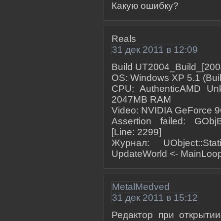
Какую ошибку?
Reals
31 дек 2011 в 12:09
Build UT2004_Build_[200
OS: Windows XP 5.1 (Buil
CPU: AuthenticAMD Un
2047MB RAM
Video: NVIDIA GeForce 9
Assertion failed: GObjB
[Line: 2299]
Журнал: UObject::Stat
UpdateWorld <- MainLoo
MetalMedved
31 дек 2011 в 15:12
Редактор при открытии