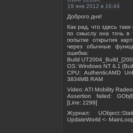
19 янв 2012 в 16:44
Доброго дня!
Как рад, что здесь так
по смыслу она точь в
попытке открытия кар
через обычные функц
ошибка:
Build UT2004_Build_[200
OS: Windows NT 6.1 (Buil
CPU: AuthenticAMD Un
3834MB RAM
Video: ATI Mobility Rad
Assertion failed: GObjB
[Line: 2299]
Журнал: UObject::Stat
UpdateWorld <- MainLoo