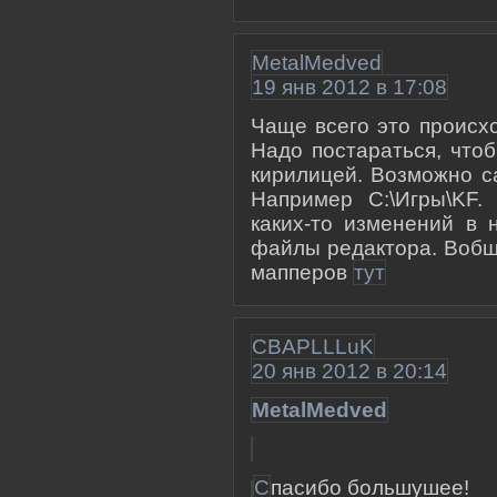
MetalMedved
19 янв 2012 в 17:08
Чаще всего это происхо
Надо постараться, что
кирилицей. Возможно с
Например С:\Игры\KF
каких-то изменений в н
файлы редактора. Вобщ
мапперов
тут
CBAPLLLuK
20 янв 2012 в 20:14
MetalMedved
С
пасибо большушее!