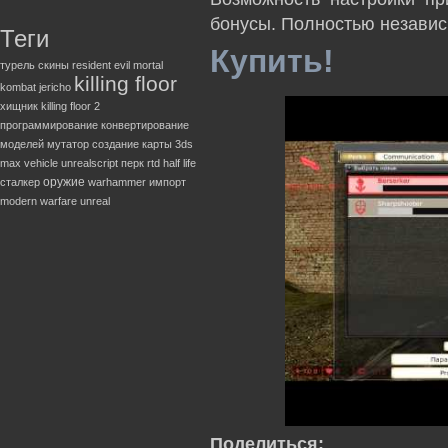
бонусы. Полностью незави
Теги
Купить!
турель
скины
resident evil
mortal
killing floor
kombat
jericho
хищник
killing floor 2
программирование
конвертирование
моделей
мутатор
создание карты
3ds
max
vehicle
unrealscript
перк
rtd
half life
оружие
сталкер
warhammer
импорт
modern warfare
unreal
Поделиться: