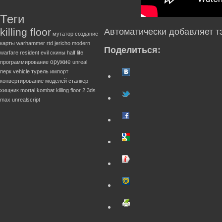
Теги
killing floor
Автоматически добавляет тэ
мутатор
создание
карты
warhammer
rtd
jericho
modern
Поделиться:
warfare
resident evil
скины
half life
оружие
программирование
unreal
перк
vehicle
турель
импорт
конвертирование моделей
сталкер
хищник
mortal kombat
killing floor 2
3ds
max
unrealscript