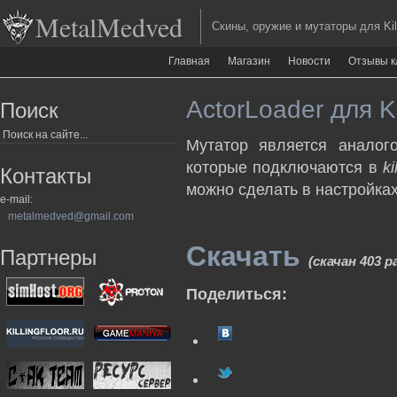
MetalMedved
Скины, оружие и мутаторы для Kill
Главная
Магазин
Новости
Отзывы к
ActorLoader для Ki
Поиск
Мутатор является аналого
которые подключаются в
ki
Контакты
можно сделать в настройках
e-mail:
metalmedved@gmail.com
Скачать
Партнеры
(скачан 403 р
Поделиться: