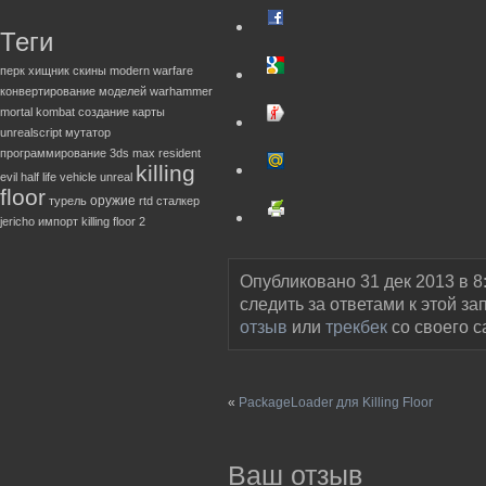
Теги
перк
хищник
скины
modern warfare
конвертирование моделей
warhammer
mortal kombat
создание карты
unrealscript
мутатор
программирование
3ds max
resident
killing
evil
half life
vehicle
unreal
floor
оружие
турель
rtd
сталкер
jericho
импорт
killing floor 2
Опубликовано 31 дек 2013 в 8
следить за ответами к этой за
отзыв
или
трекбек
со своего с
«
PackageLoader для Killing Floor
Ваш отзыв