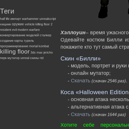
Теги
half life
импорт
warhammer
unrealscript
оружие
хищник
vehicle
killing floor 2
resident evil
modern warfare
Хэллоуин
– время ужасног
конвертирование моделей
сталкер
Одевайте костюм Билли из
создание карты
турель
покажите кто тут самый стр
программирование
mortal kombat
killing floor
3ds max
jericho
Скин «Билли»
перк
мутатор
unreal
скины
rtd
- модель, портрет и руки
- онлайн мутатор;
-
Скачать
.
(скачан 2546 раз)
Коса «Halloween Editio
- основная атака нескол
- альтернативная атака 
-
Скачать
(скачан 1644 раз)
Хотите себе персональ