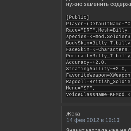
нужно заменить содержи
[Public]
Player=(DefaultName="C
Race="DRF",Mesh=Billy.
species=KFmod.SoldierS
BodySkin=Billy_T.billy
FaceSkin=KFCharacters.
Portrait=Billy_T.bi
Accuracy=+2.0
StrafingAbility=+2.0
FavoriteWeapon=XWeapon
Ragdoll=British_Soldi
Menu="S
VoiceClassName=KFMod.K
Жека
14 фев 2012 в 18:13
Значит капрала уже не 