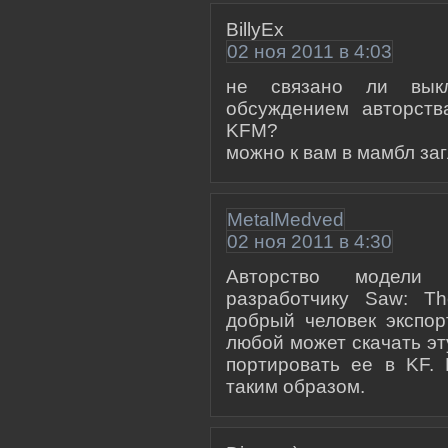
BillyEx
02 ноя 2011 в 4:03
не связано ли вык
обсуждением авторств
KFM?
можно к вам в мамбл за
MetalMedved
02 ноя 2011 в 4:30
Авторство модели
разработчику Saw: T
добрый человек экспор
любой может скачать э
портировать ее в KF.
таким образом.