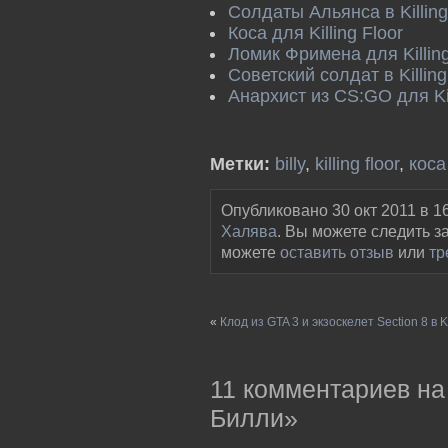
Солдаты Альянса в Killing
Коса для Killing Floor
Ломик Фримена для Killing
Советский солдат в Killing
Анархист из CS:GO для Kil
Метки:
billy
,
killing floor
,
коса
Опубликовано 30 окт 2011 в 1
Халява
. Вы можете следить з
можете
оставить отзыв
или
тр
«
Клод из GTA 3 и экзоскелет Section 8 в Ki
11 комментариев на
Билли»