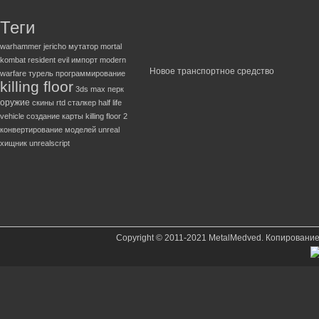
Теги
warhammer
jericho
мутатор
mortal
kombat
resident evil
импорт
modern
Новое транспортное средство
warfare
турель
программирование
killing floor
3ds max
перк
оружие
скины
rtd
сталкер
half life
vehicle
создание карты
killing floor 2
конвертирование моделей
unreal
хищник
unrealscript
Copyright © 2011-2021 MetalMedved. Копировани