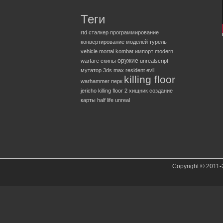
Теги
rtd
сталкер
программирование
конвертирование моделей
турель
vehicle
mortal kombat
импорт
modern
оружие
warfare
скины
unrealscript
мутатор
3ds max
resident evil
killing floor
warhammer
перк
jericho
killing floor 2
хищник
создание
карты
half life
unreal
Copyright © 2011