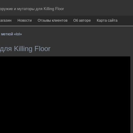
ужие и мутаторы для Killing Floor
агазин
Новости
Отзывы клиентов
Об авторе
Карта сайта
 меткой «lol»
ля Killing Floor