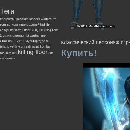
Теги
программирование
modern warfare
rtd
конвертирование моделей
half life
создание карты
перк
хищник
killing floor
2
скины
unrealscript
warhammer
оружие
сталкер
мутатор
турель
Классический персонаж игр
jericho
vehicle
unreal
mortal kombat
Купить!
killing floor
resident evil
3ds
max
импорт