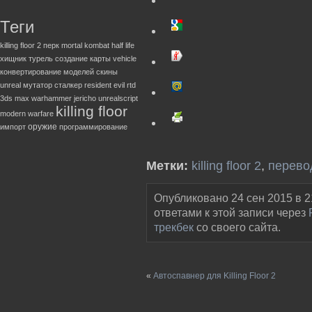
Теги
killing floor 2
перк
mortal kombat
half life
хищник
турель
создание карты
vehicle
конвертирование моделей
скины
unreal
мутатор
сталкер
resident evil
rtd
3ds max
warhammer
jericho
unrealscript
killing floor
modern warfare
оружие
импорт
программирование
Метки:
killing floor 2
,
перево
Опубликовано 24 сен 2015 в 2
ответами к этой записи через
трекбек
со своего сайта.
«
Автоспавнер для Killing Floor 2