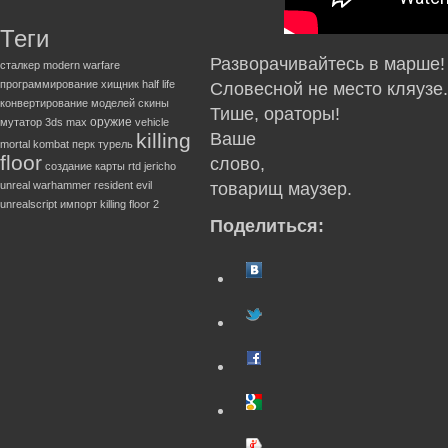
Теги
Разворачивайтесь в марше!
сталкер
modern warfare
программирование
хищник
half life
Словесной не место кляузе.
конвертирование моделей
скины
Тише, ораторы!
оружие
мутатор
3ds max
vehicle
killing
Ваше
mortal kombat
перк
турель
floor
слово,
создание карты
rtd
jericho
unreal
warhammer
resident evil
товарищ маузер.
unrealscript
импорт
killing floor 2
Поделиться: