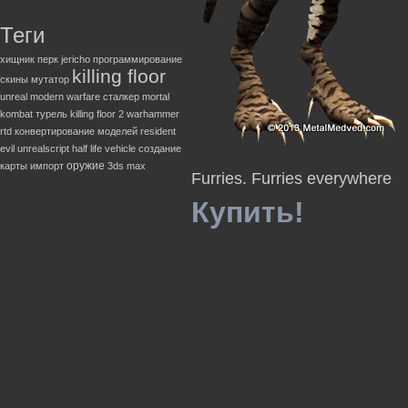
Теги
хищник
перк
jericho
программирование
killing floor
скины
мутатор
unreal
modern warfare
сталкер
mortal
kombat
турель
killing floor 2
warhammer
rtd
конвертирование моделей
resident
evil
unrealscript
half life
vehicle
создание
оружие
карты
импорт
3ds max
Furries. Furries everywhere
Купить!