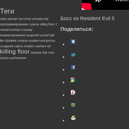
Теги
Босс из Resident Evil 5
перк
импорт
мутатор
unrealscript
программирование
турель
killing floor 2
Поделиться:
mortal kombat
сталкер
конвертирование моделей
unreal
half
оружие
life
vehicle
resident evil
jericho
создание карты
modern warfare
rtd
killing floor
хищник
3ds max
скины
warhammer