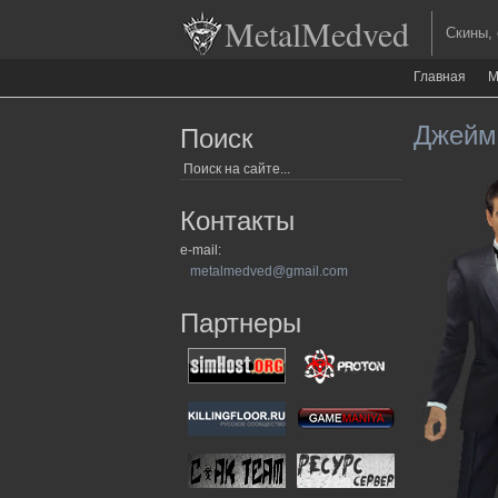
MetalMedved
Скины, ор
Главная
М
Джеймс
Поиск
Контакты
e-mail:
metalmedved@gmail.com
Партнеры