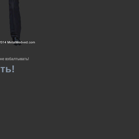
не взбалтывать!
ть!