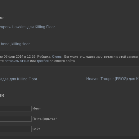
же:
per» Hawkins для Killing Floor
 bond
,
killing floor
о 08 фев 2014 в 12:26. Рубрика:
Скины
. Вы можете следить за ответами к этой записи
ете
оставить отзыв
или
трекбек
со своего сайта.
Heaven Trooper (FROG) для Kil
дзе для Killing Floor
ыв
Имя *
Почта (скрыта) *
Сайт