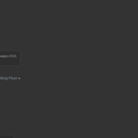
 через
RSS
ling Floor
»