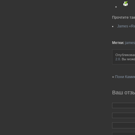
Прочтите так
James «Rea
Метки:
james
Опубликован
2.0
. Вы мож
«
Пони Камика
Ваш отз