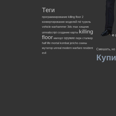
Теги
программирование
killing floor 2
конвертирование моделей
rtd
турель
vehicle
warhammer
3ds max
хищник
killing
unrealscript
создание карты
floor
оружие
импорт
перк
сталкер
half life
mortal kombat
jericho
скины
мутатор
unreal
modern warfare
resident
Смешать, но 
evil
Купи