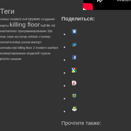
Теги
Поделиться:
оружие
скины
resident evil
создание
killing floor
карты
half life
rtd
warhammer
программирование
3ds
max
перк
мутатор
vehicle
сталкер
mortal kombat
unreal
импорт
unrealscript
killing floor 2
modern warfare
конвертирование моделей
турель
jericho
хищник
Прочтите также: