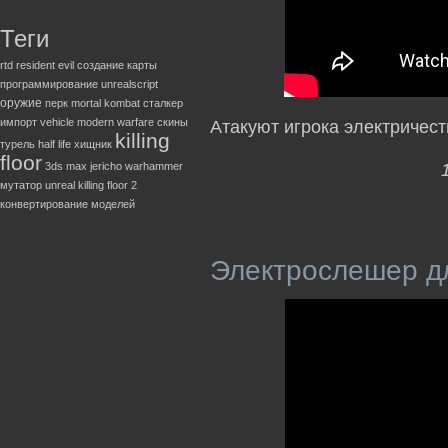
Теги
rtd
resident evil
создание карты
программирование
unrealscript
оружие
перк
mortal kombat
сталкер
импорт
vehicle
modern warfare
скины
Атакуют игрока электричес
killing
турель
half life
хищник
floor
3ds max
jericho
warhammer
мутатор
unreal
killing floor 2
конвертирование моделей
Электрослешер для