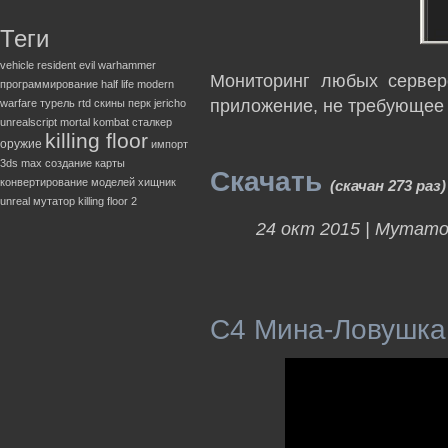
Теги
vehicle
resident evil
warhammer
Мониторинг любых серверо
программирование
half life
modern
приложение, не требующее 
warfare
турель
rtd
скины
перк
jericho
unrealscript
mortal kombat
сталкер
killing floor
оружие
импорт
3ds max
создание карты
Скачать
конвертирование моделей
хищник
(скачан 273 раз)
unreal
мутатор
killing floor 2
24 окт 2015 |
Мутато
C4 Мина-Ловушка д