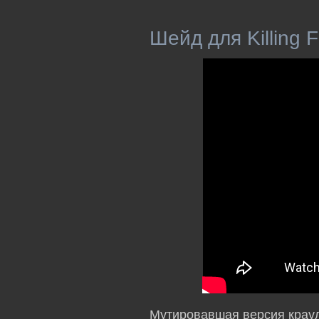
Шейд для Killing F
Мутировавшая версия краул